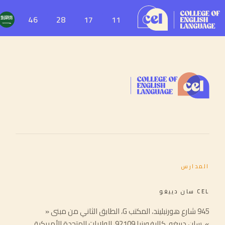
46
28
17
11
المدارس
CEL سان دييغو
945 شارع هورنبليند، المكتب G، الطابق الثاني من مبنى «
»، سان دييغو، كاليفورنيا 92109، الولايات المتحدة الأمريكية