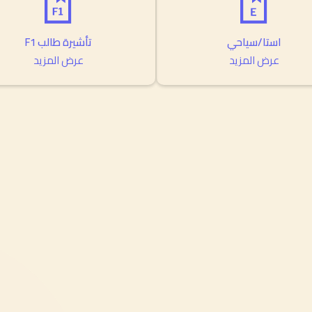
استا/سياحي
تأشيرة طالب F1
عرض المزيد
عرض المزيد