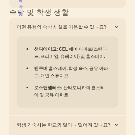
숙
박
숙박 및 학생 생활
및
학
어떤 유형의 숙박 시설을 이용할 수 있나요?
생
생
활
샌디에이고:
CEL 쉐어 아파트(스탠다
드, 프리미엄, 슈페리어) 및 홈스테이.
밴쿠버
홈스테이, 학생 숙소, 공유 아파
트, 개인 스튜디오.
‍로스앤젤레스:
산타모니카의 홈스테
이 및 공유 아파트.
학생 기숙사는 학교와 얼마나 떨어져 있나요?