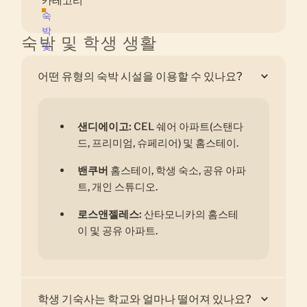
카테고리
숙
박
숙박 및 학생 생활
및
학
어떤 유형의 숙박 시설을 이용할 수 있나요?
생
생
활
샌디에이고:
CEL 쉐어 아파트(스탠다
드, 프리미엄, 슈페리어) 및 홈스테이.
밴쿠버
홈스테이, 학생 숙소, 공유 아파
트, 개인 스튜디오.
‍로스앤젤레스:
산타모니카의 홈스테
이 및 공유 아파트.
학생 기숙사는 학교와 얼마나 떨어져 있나요?