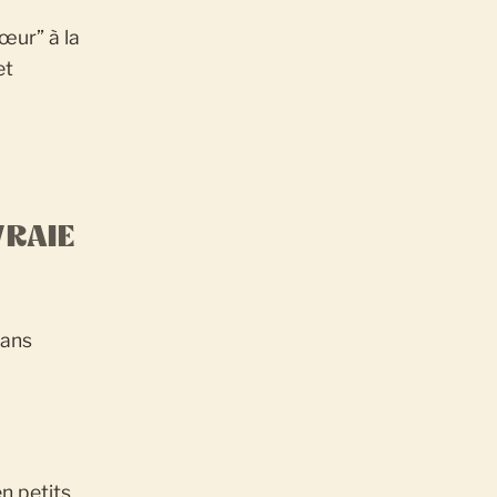
œur” à la
et
VRAIE
sans
en petits