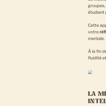
groupes, 
étudiant 
Cette ap
votre
réf
mentale.
À la fin 
fluidité 
LA M
INTE