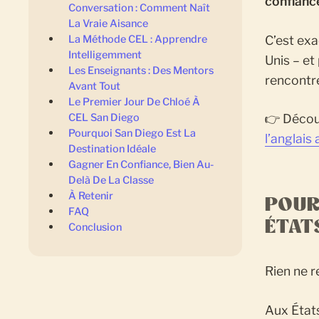
confianc
Conversation : Comment Naît
La Vraie Aisance
C’est ex
La Méthode CEL : Apprendre
Intelligemment
Unis – et
Les Enseignants : Des Mentors
rencontre
Avant Tout
Le Premier Jour De Chloé À
CEL San Diego
👉 Décou
Pourquoi San Diego Est La
l’anglais
Destination Idéale
Gagner En Confiance, Bien Au-
Delà De La Classe
À Retenir
POUR
FAQ
ÉTAT
Conclusion
Rien ne r
Aux États