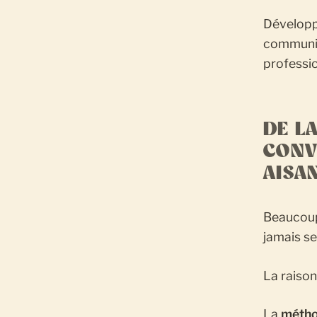
Développe
communic
professio
DE LA
CONV
AISA
Beaucoup
jamais se 
La raison
La
méth