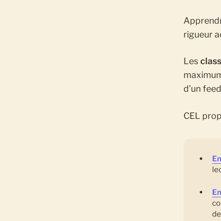
Apprendre
rigueur 
Les
clas
maximum 1
d’un fee
CEL prop
En
le
En
co
de