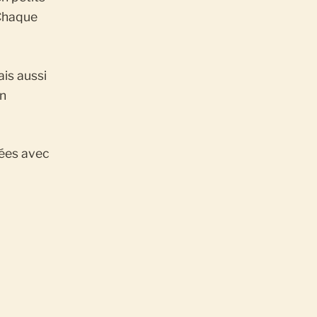
 Chaque
is aussi
on
dées avec