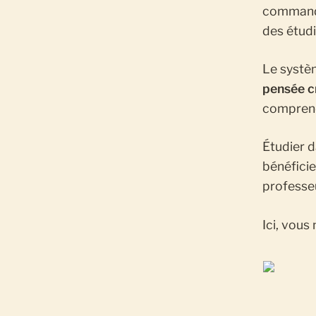
commande
des étud
Le systè
pensée c
comprend
Étudier 
bénéficie
professe
Ici, vous