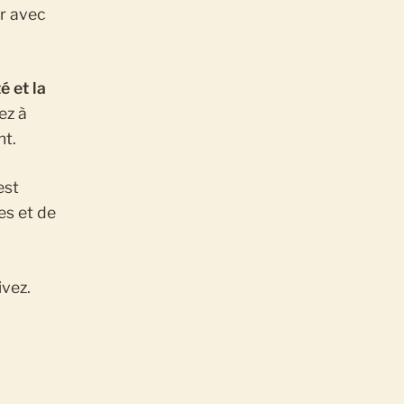
r avec
é et la
ez à
nt.
est
es et de
ivez.