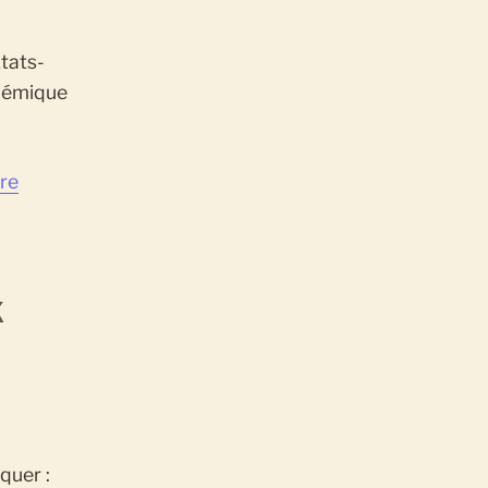
tats-
adémique
re
X
quer :