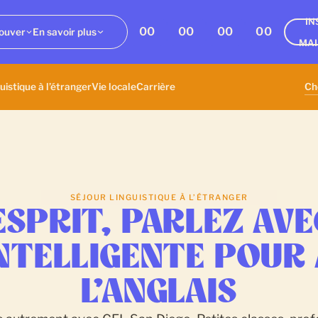
IN
00
00
00
00
ouver
En savoir plus
MA
uistique à l’étranger
Vie locale
Carrière
SÉJOUR LINGUISTIQUE À L’ÉTRANGER
SPRIT, PARLEZ AVE
NTELLIGENTE POUR
L’ANGLAIS