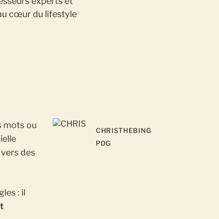
esseurs experts et
u cœur du lifestyle
s mots ou
CHRIS
THEBING
elle
PDG
 vers des
es : il
t