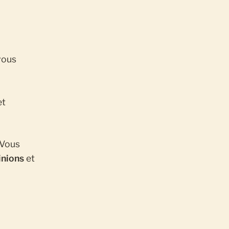
vous
et
 Vous
inions
et