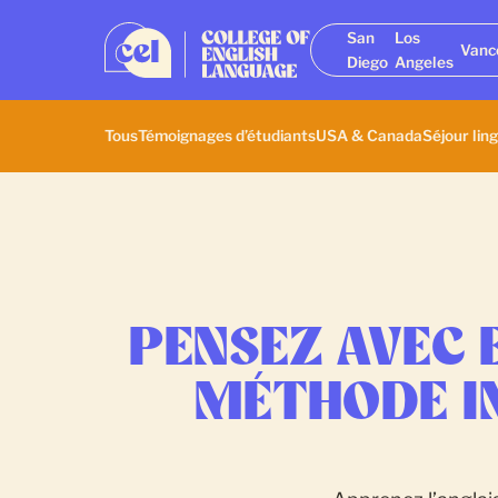
San
Los
Vanc
Diego
Angeles
Tous
Témoignages d’étudiants
USA & Canada
Séjour ling
PENSEZ AVEC E
MÉTHODE I