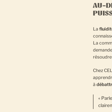
AU-D
PUIS
La
fluidi
connaisse
La commu
demand
résoudre
Chez CEL,
apprendr
à
débattr
« Parl
claire