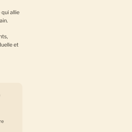
qui allie
ain.
nts,
uelle et
a
re