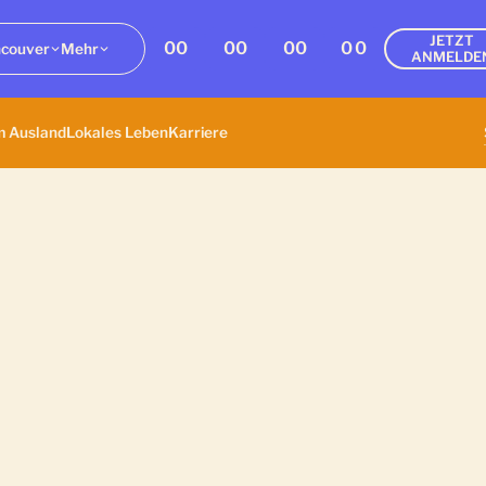
JETZT
00
00
00
00
couver
Mehr
ANMELDE
m Ausland
Lokales Leben
Karriere