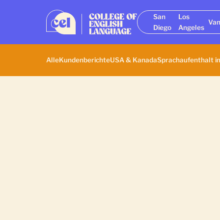
San
Los
Van
Diego
Angeles
Alle
Kundenberichte
USA & Kanada
Sprachaufenthalt i