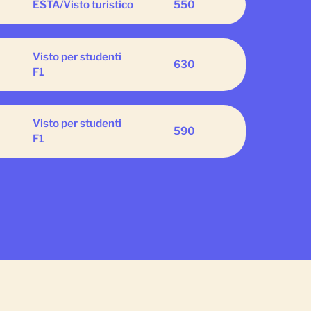
ESTA/Visto turistico
550
Visto per studenti
630
F1
Visto per studenti
590
F1