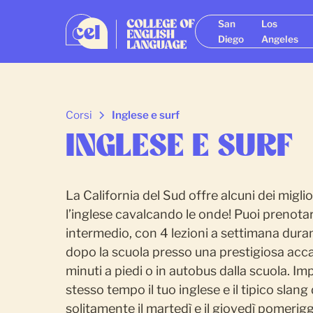
San
Los
Diego
Angeles
Corsi
Inglese e surf
INGLESE E SURF
La California del Sud offre alcuni dei miglior
l’inglese cavalcando le onde! Puoi prenotare 
intermedio, con 4 lezioni a settimana duran
dopo la scuola presso una prestigiosa accad
minuti a piedi o in autobus dalla scuola. Im
stesso tempo il tuo inglese e il tipico slang 
solitamente il martedì e il giovedì pomeri