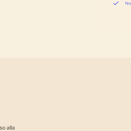
No
so alla