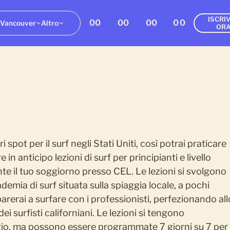
ISCRIV
00
00
00
00
Vancouver
Altro
OR
i spot per il surf negli Stati Uniti, così potrai praticare
in anticipo lezioni di surf per principianti e livello
te il tuo soggiorno presso CEL. Le lezioni si svolgono
emia di surf situata sulla spiaggia locale, a pochi
parerai a surfare con i professionisti, perfezionando all
dei surfisti californiani. Le lezioni si tengono
ggio, ma possono essere programmate 7 giorni su 7 per