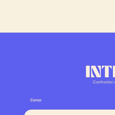
INT
Confronta i n
Corso