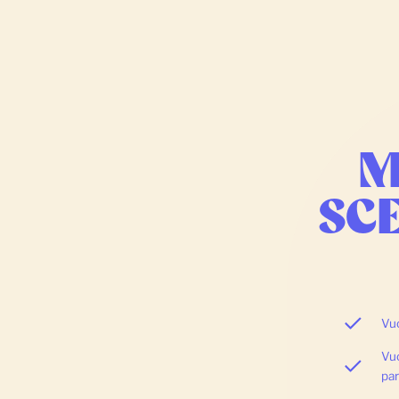
M
SC
Vuo
Vuo
par