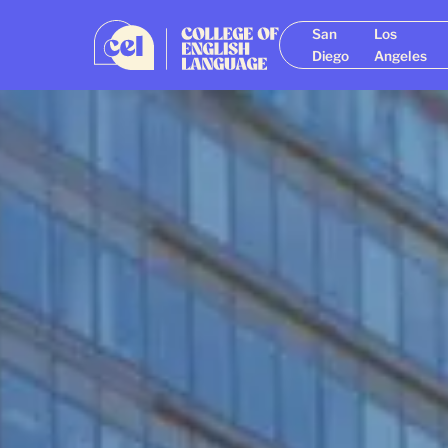
San
Los
Diego
Angeles