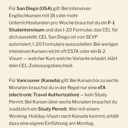
Für
San Diego (USA)
gilt: Bei intensiven
Englischkursen mit 18 oder mehr
Unterrichtsstunden pro Woche brauchst du ein
F-1
Studentenvisum
und das I-20 Formular, das CEL für
dich ausstellt. CEL San Diego ist von SEVP
autorisiert, I-20 Formulare auszustellen. Bei weniger
intensiven Kursen reicht oft ESTA oder ein B-2
Visum — welcher Kurs welche Variante erlaubt, klärt
dein CEL-Zulassungsbescheid.
Für
Vancouver (Kanada)
gilt: Bei Kursen bis zu sechs
Monaten brauchst du in der Regel nur eine
eTA
(electronic Travel Authorization)
— kein Study
Permit. Bei Kursen über sechs Monaten brauchst du
zusätzlich ein
Study Permit
. Wer mit einem
Working-Holiday-Visum nach Kanada kommt, erhält
dazu eine eigene Einführung am Montag.