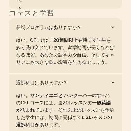
キ
ャ
コースと学習
リ
ア
長期プログラムはありますか？
と
将
はい。CELでは、
来
20週間以上
在籍する学生を
の
多く受け入れています。留学期間が長くなれば
機
なるほど、あなたの語学力や自信、そしてキャ
会
リアにも大きな良い影響を与えるでしょう。
選択科目はありますか？
はい。
サンディエゴと
バンクーバーの
すべて
のCELコースには、週
20レッスンの一般英語
が
含まれています。それ以上のレッスンを予約
した学生には、期間に関係なく
1-2レッスンの
選択科目が
あります。