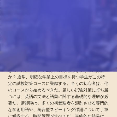
PREPARATIONコースに
ついて
「イングリッシュ・プラス・TOEFL対策プログラ
ム」は、TOEFL iBT（Test of English as a Foreign
Language Internet-Based Test）で80点以上を目指
す学生を対象に、通常12週間の集中学習を要する。
CELは継続教育・訓練認定評議会（ACCET）の認定
を受けたキャンパスを運営しているため、受験生は指
導内容が厳格な国家基準を満たしていることを確信で
きる。このプログラムから最も恩恵を受けるのは誰
か？ 通常、明確な学業上の目標を持つ学生がこの特
定の試験対策コースに登録する。全くの初心者は、他
のコースから始めるべきだ。厳しい試験対策に打ち勝
つには、英語の文法と語彙に関する基礎的な理解が必
要だ。講師陣は、多くの初受験者を混乱させる専門的
な学術用語や、統合型スピーキング課題について丁寧
に解説する。時間管理がすべてだ。最終的な結果は、