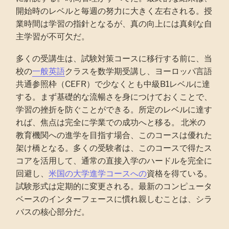
開始時のレベルと毎週の努力に大きく左右される。授
業時間は学習の指針となるが、真の向上には真剣な自
主学習が不可欠だ。
多くの受講生は、試験対策コースに移行する前に、当
校の
一般英語
クラスを数学期受講し、ヨーロッパ言語
共通参照枠（CEFR）で少なくとも中級B1レベルに達
する。まず基礎的な流暢さを身につけておくことで、
学習の挫折を防ぐことができる。所定のレベルに達す
れば、焦点は完全に学業での成功へと移る。 北米の
教育機関への進学を目指す場合、このコースは優れた
架け橋となる。多くの受験者は、このコースで得たス
コアを活用して、通常の直接入学のハードルを完全に
回避し、
米国の大学進学コースへの
資格を得ている。
試験形式は定期的に変更される。最新のコンピュータ
ベースのインターフェースに慣れ親しむことは、シラ
バスの核心部分だ。