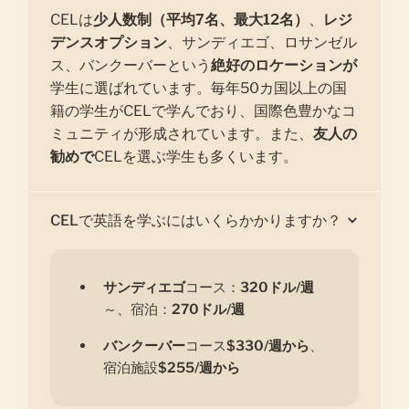
CELは
少人数制（平均7名、最大12名）
、
レジ
デンスオプション
、サンディエゴ、ロサンゼル
ス、バンクーバーという
絶好のロケーションが
学生に選ばれています。毎年50カ国以上の国
籍の学生がCELで学んでおり、国際色豊かなコ
ミュニティが形成されています。また、
友人の
勧めで
CELを選ぶ学生も多くいます。
CELで英語を学ぶにはいくらかかりますか？
サンディエゴ
コース：
320ドル/週
～、宿泊：
270ドル/週
バンクーバー
コース
$330/週から
、
宿泊施設
$255/週から