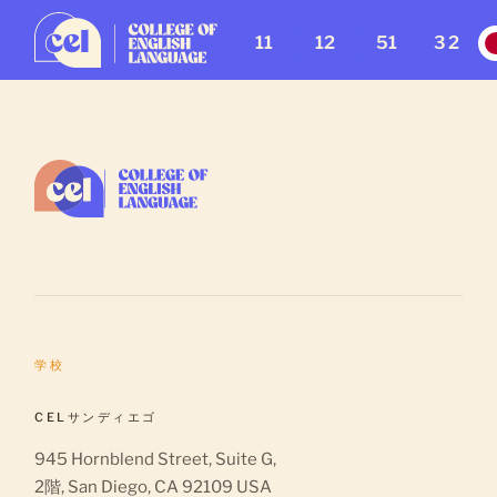
11
12
51
32
学校
CELサンディエゴ
945 Hornblend Street, Suite G,
2階, San Diego, CA 92109 USA