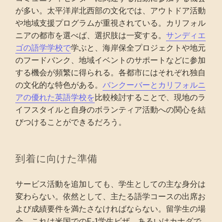
が多い。太平洋岸北西部の文化では、アウトドア活動
や地域支援プログラムが重視されている。カリフォル
ニアの都市を選べば、選択肢は一変する。
サンディエ
ゴの語学学校で
学ぶと、海岸保全プロジェクトや地元
のフードバンク、地域イベントのサポートなどに参加
する機会が頻繁に得られる。各都市にはそれぞれ独自
の文化的な特色がある。
バンクーバーとカリフォルニ
アの優れた英語学校を
比較検討することで、現地のラ
イフスタイルと自身のボランティア活動への関心を結
びつけることができるだろう。
到着に向けた準備
サービス活動を追加しても、学生としての主な身分は
変わらない。依然として、主たる語学コースの出席お
よび成績要件を満たさなければならない。留学生の場
合、これは米国でのF-1学生ビザ、あるいはカナダで