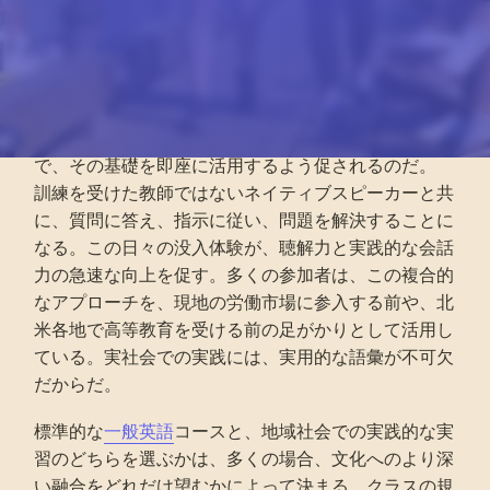
ってくる。週に20～25時間を体系的な授業に費や
し、その学びを地元のボランティア活動で直接実践す
る。従来の教室での授業では、継続教育・訓練認定評
議会（ACCET）またはLanguages Canadaの認定を
受けた講師から、必要な指導とフィードバックが得ら
れる。そこにボランティア活動を組み合わせること
で、その基礎を即座に活用するよう促されるのだ。
訓練を受けた教師ではないネイティブスピーカーと共
に、質問に答え、指示に従い、問題を解決することに
なる。この日々の没入体験が、聴解力と実践的な会話
力の急速な向上を促す。多くの参加者は、この複合的
なアプローチを、現地の労働市場に参入する前や、北
米各地で高等教育を受ける前の足がかりとして活用し
ている。実社会での実践には、実用的な語彙が不可欠
だからだ。
標準的な
一般英語
コースと、地域社会での実践的な実
習のどちらを選ぶかは、多くの場合、文化へのより深
い融合をどれだけ望むかによって決まる。クラスの規