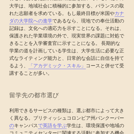
大学は、地域社会に積極的に参加する、バランスの取
れた志願者を求めている。もし最終目標が米国や
カナ
ダの大学院への進学
であるなら、現地での奉仕活動の
記録は、文化への適応力を示すことになる。それは、
保護された学業環境の外で、現実世界の課題に対処で
きることを入学審査官に示すことになる。 長期的な
学業の道を計画している学生は、大学生活に必要な正
式なライティング能力と、日常的な会話に自信を持て
るよう、
「アカデミック・スキル」
コースと併せて受
講することが多い。
留学先の都市選び
利用できるサービスの種類は、選ぶ都市によって大き
く異なる。ブリティッシュコロンビア州バンクーバー
の
キャンパス
で英語を学ぶ
学生は、環境保護や地域の
コミュニティセンターに関連する活動に参加する機会