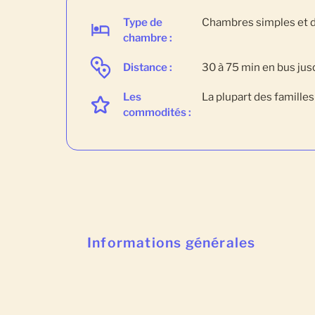
Type de
Chambres simples et d
chambre :
Distance :
30 à 75 min en bus ju
Les
La plupart des famille
commodités :
Informations générales