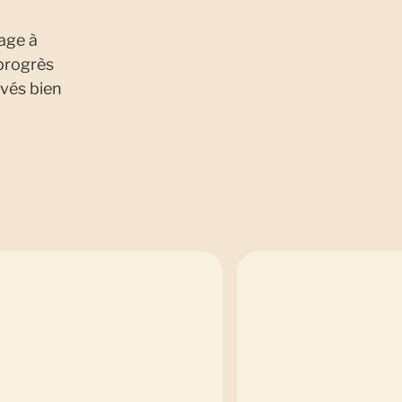
age à
 progrès
avés bien