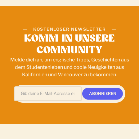
KOSTENLOSER NEWSLETTER
KOMM IN UNSERE
COMMUNITY
Melde dich an, um englische Tipps, Geschichten aus
dem Studentenleben und coole Neuigkeiten aus
Kalifornien und Vancouver zu bekommen.