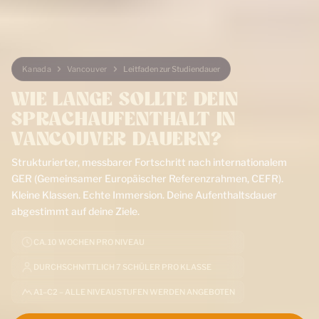
Kanada
Vancouver
Leitfaden zur Studiendauer
WIE LANGE SOLLTE DEIN
SPRACHAUFENTHALT IN
VANCOUVER DAUERN?
Strukturierter, messbarer Fortschritt nach internationalem
GER (Gemeinsamer Europäischer Referenzrahmen, CEFR).
Kleine Klassen. Echte Immersion. Deine Aufenthaltsdauer
abgestimmt auf deine Ziele.
CA. 10 WOCHEN PRO NIVEAU
DURCHSCHNITTLICH 7 SCHÜLER PRO KLASSE
Lass uns reden
Jetzt anmelden
A1–C2 – ALLE NIVEAUSTUFEN WERDEN ANGEBOTEN