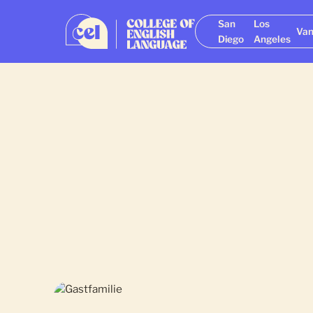
San
Los
Van
Diego
Angeles