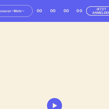
JETZT
00
00
00
00
couver
Mehr
ANMELDE