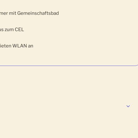
mmer mit Gemeinschaftsbad
us zum CEL
 bieten WLAN an