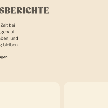
SBERICHTE
Zeit bei
fgebaut
aben, und
g bleiben.
ngen