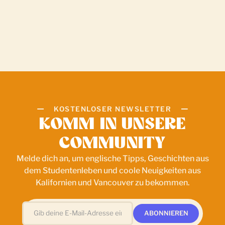
KOSTENLOSER NEWSLETTER
KOMM IN UNSERE
COMMUNITY
Melde dich an, um englische Tipps, Geschichten aus
dem Studentenleben und coole Neuigkeiten aus
Kalifornien und Vancouver zu bekommen.