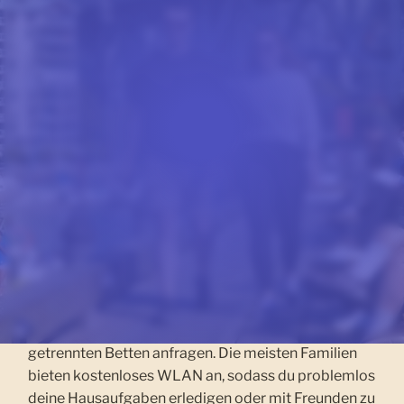
LEBE BEI EINHEIMISCHEN
IST EINE GASTFAMILIE
IN LOS ANGELES DAS
RICHTIGE FÜR DICH?
Die Buchung eines Einzelzimmers in einer
Gastfamilie eignet sich gut für unabhängige
Reisende ab 16 Jahren, die sich ganz auf ihr Studium
konzentrieren möchten. Wenn du mit einem Freund
oder Verwandten in Los Angeles, Kalifornien,
ankommst, kannst du ein Doppelzimmer mit zwei
getrennten Betten anfragen. Die meisten Familien
bieten kostenloses WLAN an, sodass du problemlos
deine Hausaufgaben erledigen oder mit Freunden zu