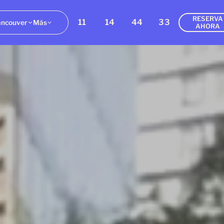
RESERVA
11
14
44
33
ancouver
Más
AHORA