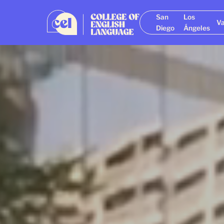
San
Los
V
Diego
Ángeles