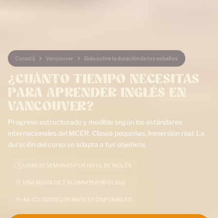
Canadá
Vancouver
Guía sobre la duración de los estudios
¿CUÁNTO TIEMPO NECESITAS
PARA APRENDER INGLÉS EN
VANCOUVER?
Progreso estructurado y medible según los estándares
internacionales del MCER. Clases pequeñas. Inmersión real. La
duración del curso se adapta a tus objetivos
UNAS 10 SEMANAS POR NIVEL DE INGLÉS
UNA MEDIA DE 7 ALUMNOS POR CLASE
Hablemos
Reserva ahora
A1–C2: TODOS LOS NIVELES DISPONIBLES