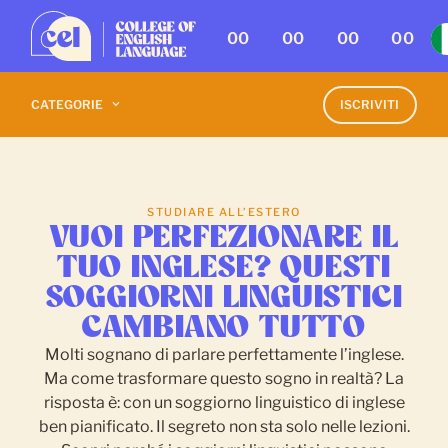
00
00
00
00
CATEGORIE
ISCRIVITI
STUDIARE ALL’ESTERO
VUOI PERFEZIONARE IL
TUO INGLESE? QUESTI
SOGGIORNI LINGUISTICI
CAMBIANO TUTTO
Molti sognano di parlare perfettamente l’inglese.
Ma come trasformare questo sogno in realtà? La
risposta è: con un soggiorno linguistico di inglese
ben pianificato. Il segreto non sta solo nelle lezioni.