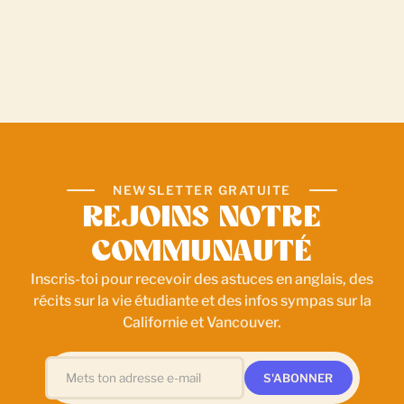
NEWSLETTER GRATUITE
REJOINS NOTRE
COMMUNAUTÉ
Inscris-toi pour recevoir des astuces en anglais, des
récits sur la vie étudiante et des infos sympas sur la
Californie et Vancouver.