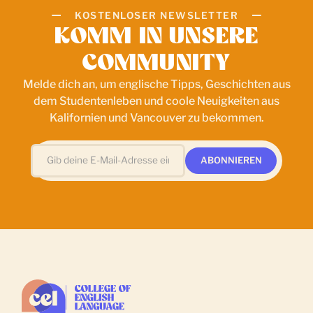
KOSTENLOSER NEWSLETTER
KOMM IN UNSERE
COMMUNITY
Melde dich an, um englische Tipps, Geschichten aus
dem Studentenleben und coole Neuigkeiten aus
Kalifornien und Vancouver zu bekommen.