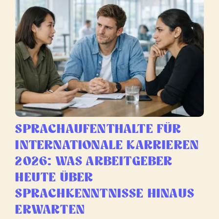
SPRACHAUFENTHALTE FÜR
INTERNATIONALE KARRIEREN
2026: WAS ARBEITGEBER
HEUTE ÜBER
SPRACHKENNTNISSE HINAUS
ERWARTEN