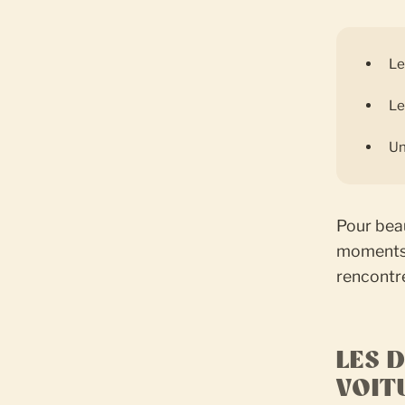
Le
Le
Un
Pour bea
moments 
rencontr
LES 
VOIT