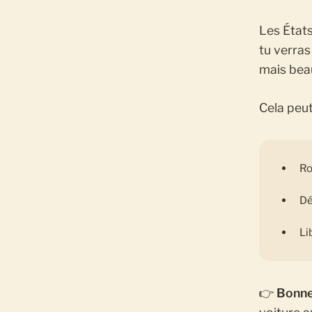
Les État
tu verras
mais bea
Cela peut
Ro
Dé
Li
👉
Bonne