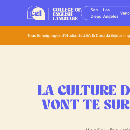
San
Los
Vanc
Diego
Angeles
Tous
Témoignages d’étudiants
USA & Canada
Séjour ling
LA CULTURE D
VONT TE SU