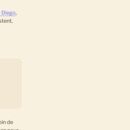
 Diego
,
stent,
oin de