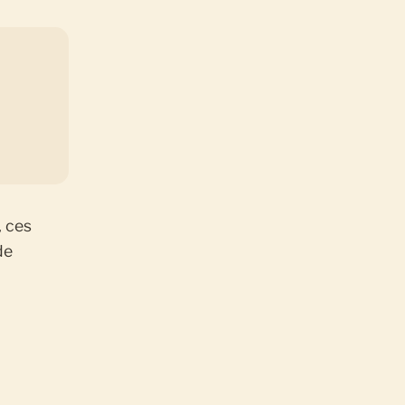
, ces
de