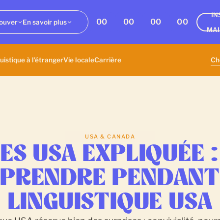
IN
00
00
00
00
ouver
En savoir plus
MA
uistique à l’étranger
Vie locale
Carrière
USA & CANADA
ES USA EXPLIQUÉE :
RPRENDRE PENDANT
LINGUISTIQUE USA