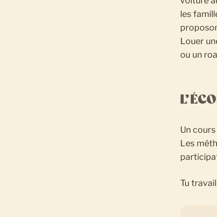
voiture a
les famill
proposons
Louer un
ou un roa
L’ÉC
Un cours
Les méth
participa
Tu travail