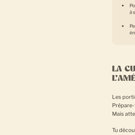
Po
à 
Pe
én
LA C
L’AM
Les porti
Prépare-t
Mais atte
Tu découv