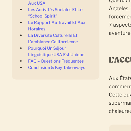
Que tu c
Aux USA
Angeles, 
‍Les Activités Sociales Et Le
forcément
“school Spirit”
Le Rapport Au Travail Et Aux
7 aspects
Horaires
aventure
La Diversité Culturelle Et
L’ambiance Californienne
Pourquoi Un Séjour
Linguistique USA Est Unique
L’AC
FAQ – Questions Fréquentes
Conclusion & Key Takeaways
Aux États
comment 
Cette ouv
supermar
chaleureu