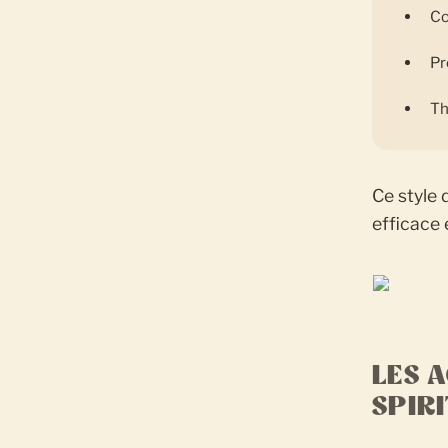
Co
Pr
Th
Ce style 
efficace 
LES 
SPIR