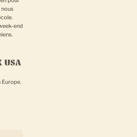
ien pour
, nous
école.
 week-end
niens.
X USA
n Europe.