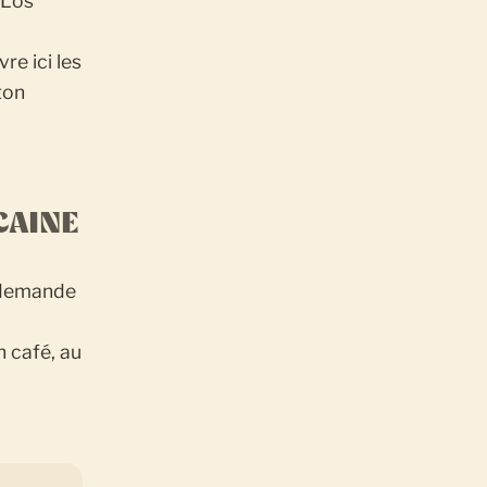
 Los
re ici les
ton
CAINE
e demande
n café, au