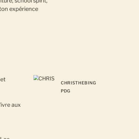
ture, school spirit,
 ton expérience
 et
CHRIS
THEBING
PDG
Vivre aux