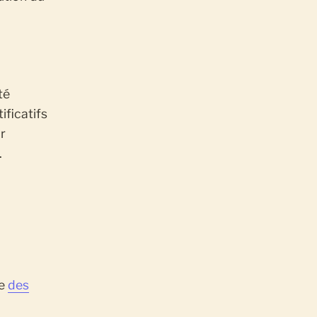
té
ificatifs
r
.
se
des