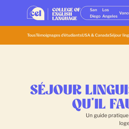
San
Los
Vanc
Diego
Angeles
Tous
Témoignages d’étudiants
USA & Canada
Séjour ling
SÉJOUR LINGUI
QU'IL F
Un guide pratique 
loge