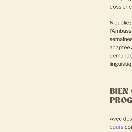
dossier e
N’oubliez
l’Ambass
semaines 
adaptée a
demandés.
linguisti
BIEN
PRO
Avec des 
cours
con