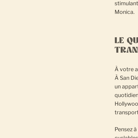
stimulant
Monica.
LE Q
TRAN
À votre a
À San Die
un appart
quotidien
Hollywood
transpor
Pensez à 
cyclables