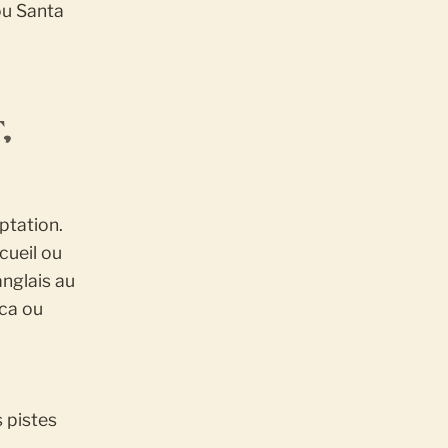
 ou Santa
,
ptation.
cueil ou
anglais au
ica ou
 pistes