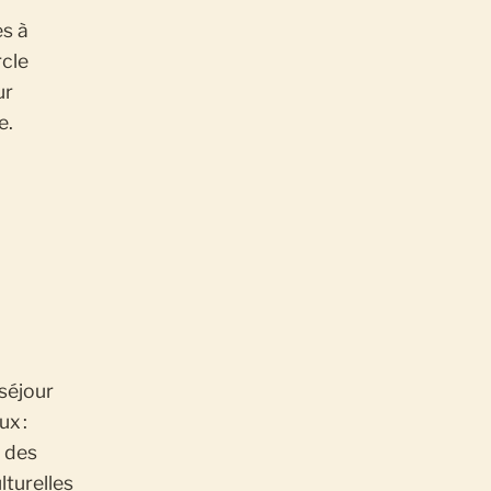
es à
rcle
ur
e.
 séjour
ux :
c des
lturelles