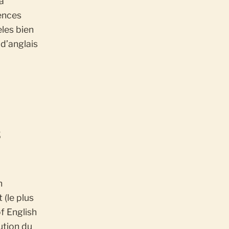
a
iences
eles bien
d’anglais
S
n
 (le plus
f English
ution du