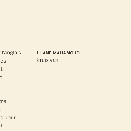
l’anglais
JIHANE MAHAMOUD
Los
ÉTUDIANT
 :
t
tre
s
ts pour
nt