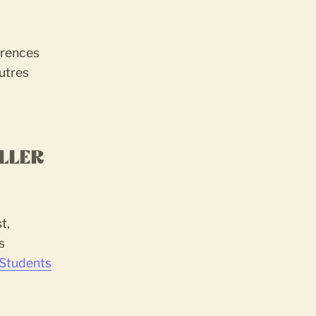
érences
autres
ALLER
t,
s
 Students