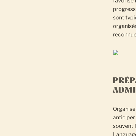
favorise 
progressi
sont typi
organisé
reconnu
PRÉP
ADMI
Organiser
anticiper
souvent F
Language