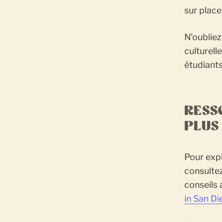
sur plac
N’oubliez
culturell
étudiants
RESS
PLUS
Pour expl
consulte
conseils
in San D