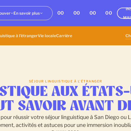
IN
00
00
00
00
ouver
En savoir plus
MA
uistique à l’étranger
Vie locale
Carrière
SÉJOUR LINGUISTIQUE À L’ÉTRANGER
STIQUE AUX ÉTATS-
AUT SAVOIR AVANT D
pour réussir votre séjour linguistique à San Diego ou L
ment, activités et astuces pour une immersion inoubli