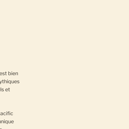
’est bien
mythiques
ls et
acific
unique