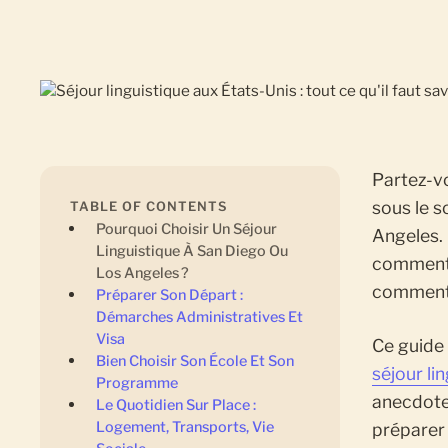
Partez-vo
sous le s
TABLE OF CONTENTS
Pourquoi Choisir Un Séjour
Angeles. 
Linguistique À San Diego Ou
comment c
Los Angeles ?
comment 
Préparer Son Départ :
Démarches Administratives Et
Visa
Ce guide 
Bien Choisir Son École Et Son
séjour li
Programme
anecdotes
Le Quotidien Sur Place :
Logement, Transports, Vie
préparer