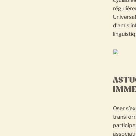
régulière
Universal
d’amis in
linguisti
ASTU
IMME
Oser s’ex
transform
participe
associati