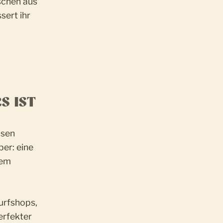
schen aus
sert ihr
S IST
osen
er: eine
dem
urfshops,
erfekter