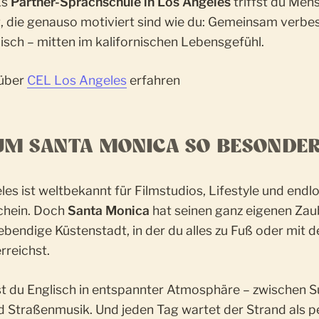
Ls
Partner-Sprachschule in Los Angeles
triffst du Men
t, die genauso motiviert sind wie du: Gemeinsam verbes
isch – mitten im kalifornischen Lebensgefühl.
 über
CEL Los Angeles
erfahren
M SANTA MONICA SO BESONDER
es ist weltbekannt für Filmstudios, Lifestyle und endl
chein. Doch
Santa Monica
hat seinen ganz eigenen Zaub
lebendige Küstenstadt, in der du alles zu Fuß oder mit 
rreichst.
nst du Englisch in entspannter Atmosphäre – zwischen S
d Straßenmusik. Und jeden Tag wartet der Strand als p