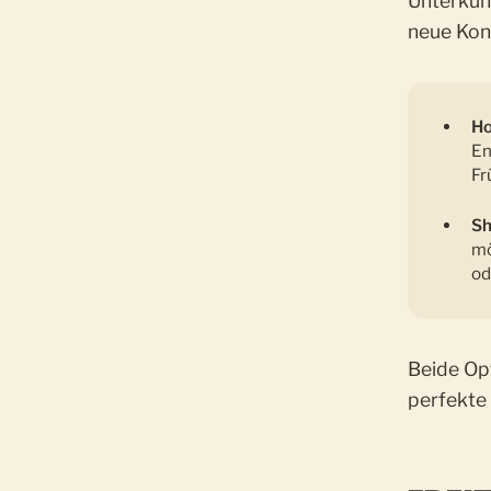
Unterkun
neue Kon
Ho
En
Fr
Sh
mö
od
Beide Opt
perfekte