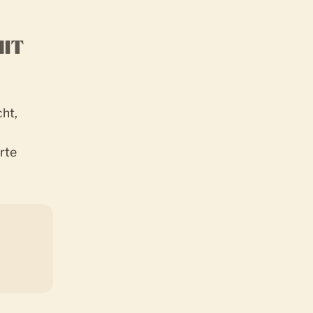
MIT
cht,
rte