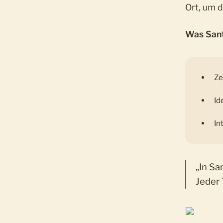
Ort, um 
Was Sant
Ze
Id
In
„In Sa
Jeder 