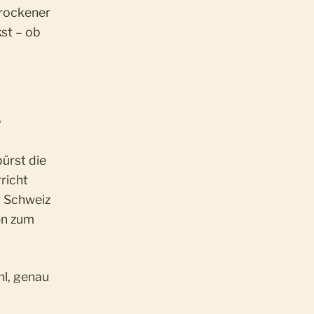
trockener
st – ob
A
pürst die
richt
r Schweiz
en zum
hl, genau