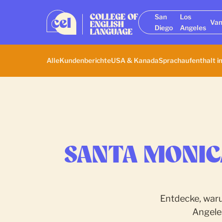
San
Los
Van
Diego
Angeles
Alle
Kundenberichte
USA & Kanada
Sprachaufenthalt i
SANTA MONIC
Entdecke, waru
Angeles