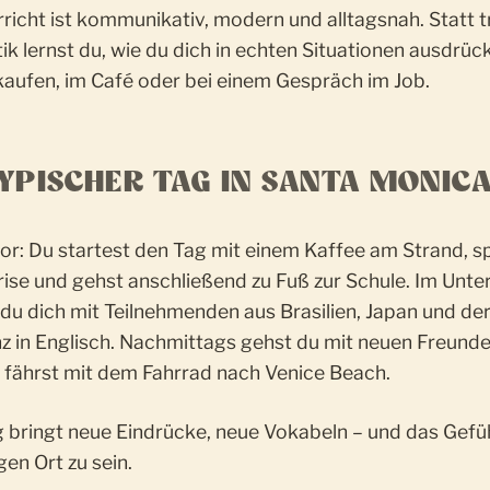
richt ist kommunikativ, modern und alltagsnah. Statt 
 lernst du, wie du dich in echten Situationen ausdrück
kaufen, im Café oder bei einem Gespräch im Job.
TYPISCHER TAG IN SANTA MONIC
 vor: Du startest den Tag mit einem Kaffee am Strand, s
se und gehst anschließend zu Fuß zur Schule. Im Unter
du dich mit Teilnehmenden aus Brasilien, Japan und de
nz in Englisch. Nachmittags gehst du mit neuen Freund
r fährst mit dem Fahrrad nach Venice Beach.
g bringt neue Eindrücke, neue Vokabeln – und das Gefü
gen Ort zu sein.