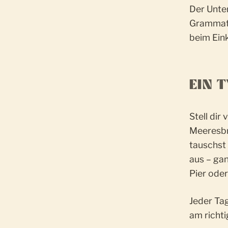
Der Unter
Grammatik
beim Ein
EIN 
Stell dir
Meeresbri
tauschst 
aus – ga
Pier ode
Jeder Ta
am richti