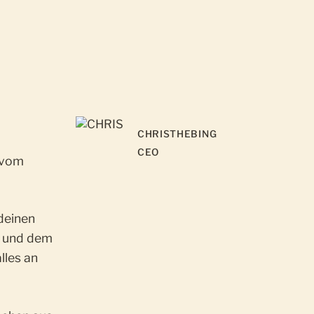
CHRIS
THEBING
CEO
e vom
 deinen
n und dem
lles an