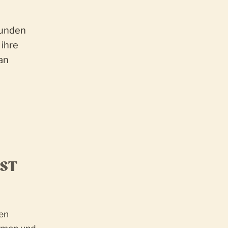
eunden
 ihre
an
LST
en