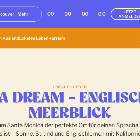
JETZT
00
00
00
00
couver
Mehr
ANMELDE
m Ausland
Lokales Leben
Karriere
LOKALES LEBEN
A DREAM – ENGLISC
MEERBLICK
m Santa Monica der perfekte Ort für deinen Sprachau
 ist – Sonne, Strand und Englischlernen mit Kalifornie