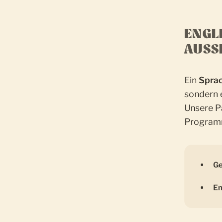
ENGL
AUSS
Ein
Sprac
sondern 
Unsere Pa
Program
Ge
En