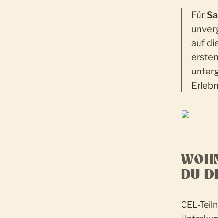
Für
Sa
unverg
auf di
ersten
unterg
Erlebn
WOHN
DU D
CEL-Teil