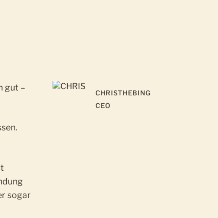
h gut –
CHRIS
THEBING
CEO
ssen.
st
endung
er sogar