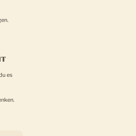
en.
HT
du es
enken.