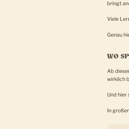
bringt a
Viele Le
Genau hi
WO SP
Ab diesem
wirklich 
Und hier 
In großen