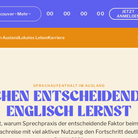
JETZT
00
00
00
00
couver
Mehr
ANMELDE
m Ausland
Lokales Leben
Karriere
SPRACHAUFENTHALT IM AUSLAND
HEN ENTSCHEIDEND 
ENGLISCH LERNST
gt, warum Sprechpraxis der entscheidende Faktor beim
achreise mit viel aktiver Nutzung den Fortschritt deutl