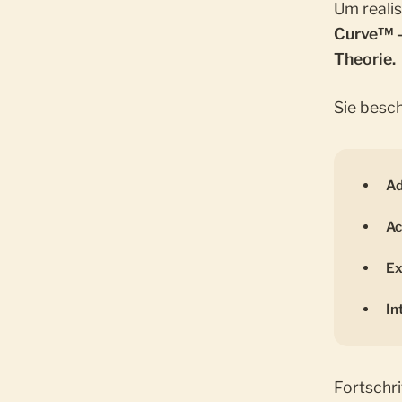
Um realis
Curve™ – 
Theorie.
Sie besch
Ad
Ac
Ex
In
Fortschri