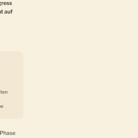
gress
t auf
n
xten
be
e Phase