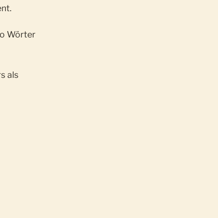
nt.
so Wörter
s als