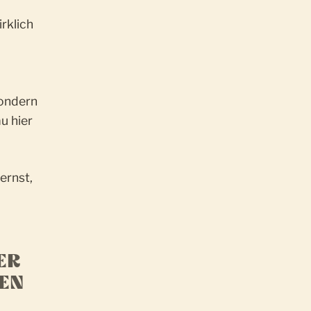
rklich
sondern
u hier
ernst,
ER
N K