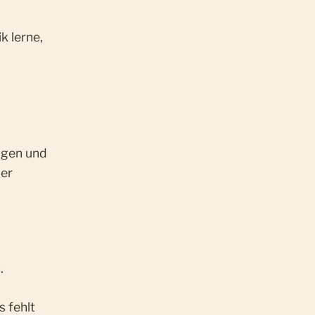
k lerne,
lgen und
der
.
s fehlt