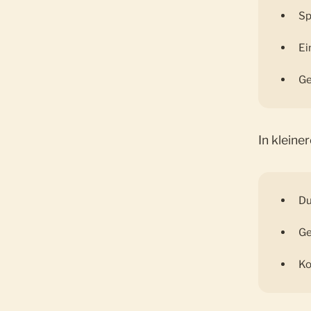
Sp
Ei
Ge
In kleine
Du
Ge
Ko