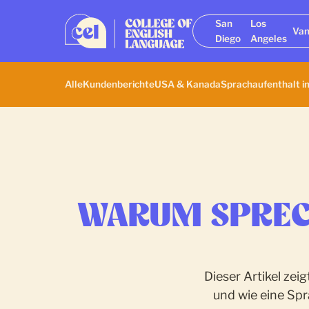
San
Los
Van
Diego
Angeles
Alle
Kundenberichte
USA & Kanada
Sprachaufenthalt i
WARUM SPREC
Dieser Artikel zei
und wie eine Spr