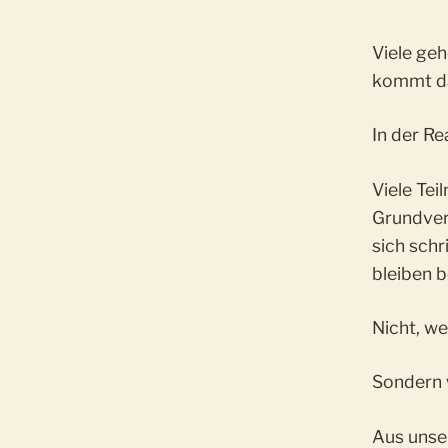
Viele ge
kommt da
In der Re
Viele Tei
Grundver
sich schr
bleiben b
Nicht, we
Sondern w
Aus unser